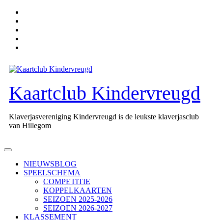
Ga
naar
de
inhoud
Kaartclub Kindervreugd
Klaverjasvereniging Kindervreugd is de leukste klaverjasclub
van Hillegom
Open
knop
NIEUWSBLOG
SPEELSCHEMA
COMPETITIE
KOPPELKAARTEN
SEIZOEN 2025-2026
SEIZOEN 2026-2027
KLASSEMENT