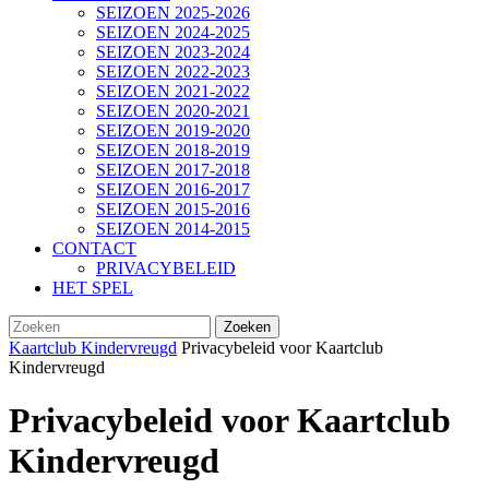
SEIZOEN 2025-2026
SEIZOEN 2024-2025
SEIZOEN 2023-2024
SEIZOEN 2022-2023
SEIZOEN 2021-2022
SEIZOEN 2020-2021
SEIZOEN 2019-2020
SEIZOEN 2018-2019
SEIZOEN 2017-2018
SEIZOEN 2016-2017
SEIZOEN 2015-2016
SEIZOEN 2014-2015
CONTACT
PRIVACYBELEID
HET SPEL
SLUIT
Zoek
KNOP
naar:
Kaartclub Kindervreugd
Privacybeleid voor Kaartclub
Kindervreugd
Privacybeleid voor Kaartclub
Kindervreugd