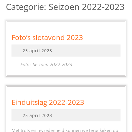
Categorie:
Seizoen 2022-2023
Foto’s
Foto’s slotavond 2023
slotavond
25
25 april 2023
2023
april
2023
Fotos Seizoen 2022-2023
Einduitslag
Einduitslag 2022-2023
2022-
25
25 april 2023
2023
april
2023
Met trots en tevredenheid kunnen we terugkijken op