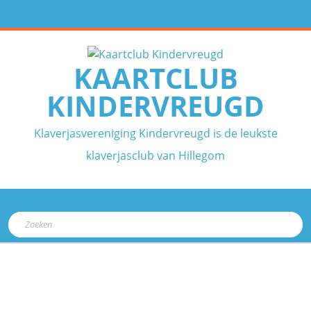
Ga
naar
de
inhoud
KAARTCLUB
KINDERVREUGD
Klaverjasvereniging Kindervreugd is de leukste
klaverjasclub van Hillegom
Open
Zoek
knop
naar: