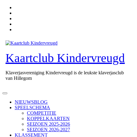
Ga
naar
de
inhoud
Kaartclub Kindervreugd
Klaverjasvereniging Kindervreugd is de leukste klaverjasclub
van Hillegom
Open
knop
NIEUWSBLOG
SPEELSCHEMA
COMPETITIE
KOPPELKAARTEN
SEIZOEN 2025-2026
SEIZOEN 2026-2027
KLASSEMENT