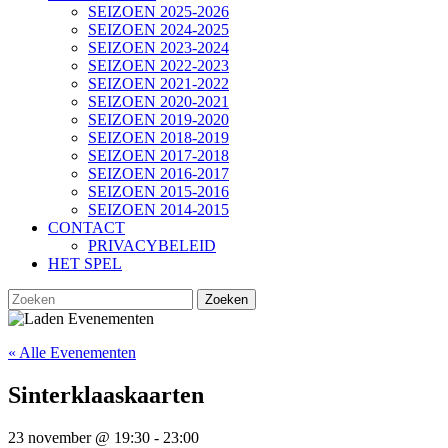
SEIZOEN 2025-2026
SEIZOEN 2024-2025
SEIZOEN 2023-2024
SEIZOEN 2022-2023
SEIZOEN 2021-2022
SEIZOEN 2020-2021
SEIZOEN 2019-2020
SEIZOEN 2018-2019
SEIZOEN 2017-2018
SEIZOEN 2016-2017
SEIZOEN 2015-2016
SEIZOEN 2014-2015
CONTACT
PRIVACYBELEID
HET SPEL
SLUIT
Zoek
KNOP
naar:
« Alle Evenementen
Sinterklaaskaarten
23 november @ 19:30
-
23:00