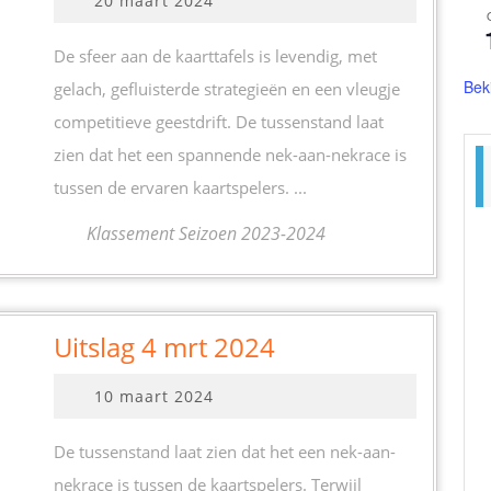
20 maart 2024
mrt
maart
2024
2024
De sfeer aan de kaarttafels is levendig, met
Bek
gelach, gefluisterde strategieën en een vleugje
competitieve geestdrift. De tussenstand laat
zien dat het een spannende nek-aan-nekrace is
tussen de ervaren kaartspelers. ...
Klassement Seizoen 2023-2024
Uitslag
Uitslag 4 mrt 2024
4
10
10 maart 2024
mrt
maart
2024
2024
De tussenstand laat zien dat het een nek-aan-
nekrace is tussen de kaartspelers. Terwijl