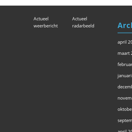
Actueel
Actueel
Arc
weerbericht
radarbeeld
april 
maart 
februa
januar
decem
novem
oktobe
septem
april 