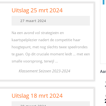
Uitslag
Uitslag 25 mrt 2024
25
27
27 maart 2024
mrt
maart
2024
2024
Na een avond vol strategieën en
kaartspelplezier nadert de competitie haar
hoogtepunt, met nog slechts twee speelrondes
te gaan. Op dit cruciale moment leidt … met een
smalle voorsprong, terwijl ...
Klassement Seizoen 2023-2024
Aa
Uitslag
Uitslag 18 mrt 2024
18
20