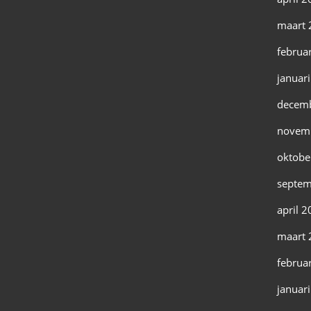
maart 
februa
januar
decem
novem
oktobe
septem
april 
maart 
februa
januar