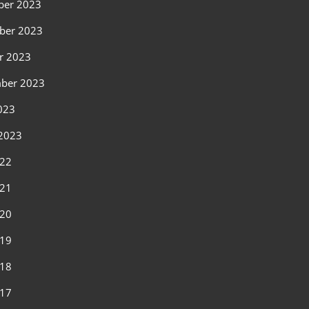
ber 2023
ber 2023
r 2023
ber 2023
2023
2023
022
021
020
019
018
017