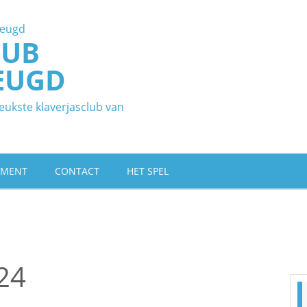
LUB
EUGD
eukste klaverjasclub van
EMENT
CONTACT
HET SPEL
24