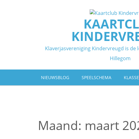
Ga
naar
de
KAARTC
inhoud
KINDERVR
Klaverjasvereniging Kindervreugd is de l
Hillegom
NIEUWSBLOG
SPEELSCHEMA
KLASS
Maand:
maart 20