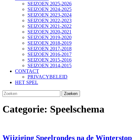
SEIZOEN 2025-2026
SEIZOEN 2024-2025
SEIZOEN 2023-2024
SEIZOEN 2022-2023
SEIZOEN 2021-2022
SEIZOEN 2020-2021
SEIZOEN 2019-2020
SEIZOEN 2018-2019
SEIZOEN 2017-2018
SEIZOEN 2016-2017
SEIZOEN 2015-2016
SEIZOEN 2014-2015
CONTACT
PRIVACYBELEID
HET SPEL
SLUIT
Zoek
KNOP
naar:
Categorie:
Speelschema
Wi
Wijziging Speelrondes na de Winterstop