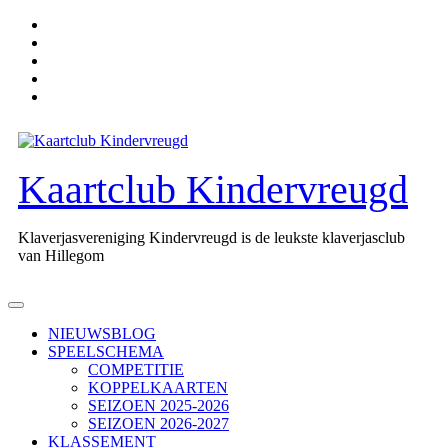
Ga
naar
de
inhoud
Kaartclub Kindervreugd
Klaverjasvereniging Kindervreugd is de leukste klaverjasclub
van Hillegom
Open
knop
NIEUWSBLOG
SPEELSCHEMA
COMPETITIE
KOPPELKAARTEN
SEIZOEN 2025-2026
SEIZOEN 2026-2027
KLASSEMENT