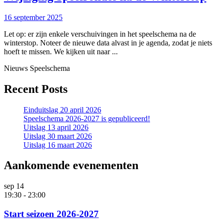
Sp
16
16 september 2025
na
september
de
Let op: er zijn enkele verschuivingen in het speelschema na de
2025
winterstop. Noteer de nieuwe data alvast in je agenda, zodat je niets
Wi
hoeft te missen. We kijken uit naar ...
Nieuws Speelschema
Recent Posts
Einduitslag 20 april 2026
Speelschema 2026-2027 is gepubliceerd!
Uitslag 13 april 2026
Uitslag 30 maart 2026
Uitslag 16 maart 2026
Aankomende evenementen
sep
14
19:30
-
23:00
Start seizoen 2026-2027