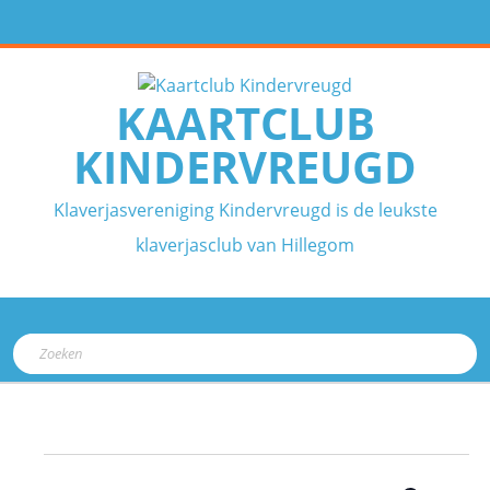
Ga
naar
de
inhoud
KAARTCLUB
KINDERVREUGD
Klaverjasvereniging Kindervreugd is de leukste
klaverjasclub van Hillegom
Open
Zoek
knop
naar:
Evenementen