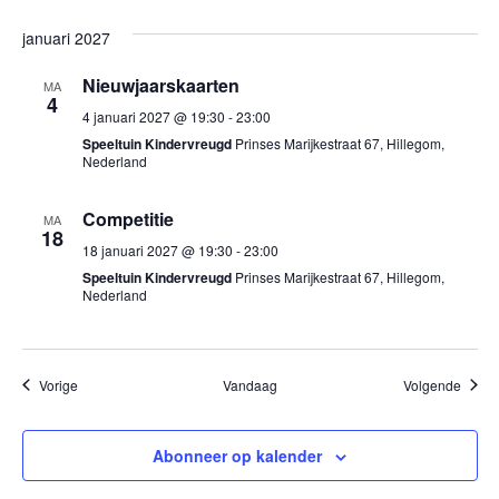
januari 2027
Nieuwjaarskaarten
MA
4
4 januari 2027 @ 19:30
-
23:00
Speeltuin Kindervreugd
Prinses Marijkestraat 67, Hillegom,
Nederland
Competitie
MA
18
18 januari 2027 @ 19:30
-
23:00
Speeltuin Kindervreugd
Prinses Marijkestraat 67, Hillegom,
Nederland
Evenementen
Evene
Vorige
Vandaag
Volgende
Abonneer op kalender