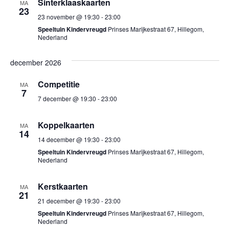
Sinterklaaskaarten
v
MA
23
23 november @ 19:30
-
23:00
i
Speeltuin Kindervreugd
Prinses Marijkestraat 67, Hillegom,
g
Nederland
a
december 2026
t
i
Competitie
MA
7
e
7 december @ 19:30
-
23:00
Koppelkaarten
MA
14
14 december @ 19:30
-
23:00
Speeltuin Kindervreugd
Prinses Marijkestraat 67, Hillegom,
Nederland
Kerstkaarten
MA
21
21 december @ 19:30
-
23:00
Speeltuin Kindervreugd
Prinses Marijkestraat 67, Hillegom,
Nederland