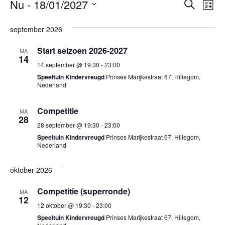
E
E
Nu
 - 
18/01/2027
Z
L
o
v
v
S
i
e
e
september 2026
e
e
j
k
l
s
n
n
e
Start seizoen 2026-2027
MA
t
e
e
14
n
e
14 september @ 19:30
-
23:00
c
m
m
Speeltuin Kindervreugd
Prinses Marijkestraat 67, Hillegom,
t
e
Nederland
e
e
n
e
n
Competitie
MA
t
r
28
t
28 september @ 19:30
-
23:00
e
w
e
Speeltuin Kindervreugd
Prinses Marijkestraat 67, Hillegom,
e
e
Nederland
n
n
e
d
Z
r
oktober 2026
a
o
g
t
Competitie (superronde)
MA
e
a
u
12
12 oktober @ 19:30
-
23:00
m
k
v
Speeltuin Kindervreugd
Prinses Marijkestraat 67, Hillegom,
.