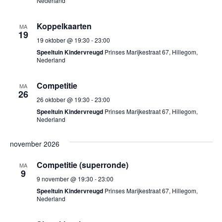
e
Nederland
e
n
n
Koppelkaarten
MA
n
e
19
19 oktober @ 19:30
-
23:00
a
n
Speeltuin Kindervreugd
Prinses Marijkestraat 67, Hillegom,
v
Nederland
w
i
e
g
Competitie
MA
e
26
a
26 oktober @ 19:30
-
23:00
r
t
Speeltuin Kindervreugd
Prinses Marijkestraat 67, Hillegom,
Nederland
g
i
e
e
november 2026
v
Competitie (superronde)
e
MA
9
9 november @ 19:30
-
23:00
n
Speeltuin Kindervreugd
Prinses Marijkestraat 67, Hillegom,
n
Nederland
a