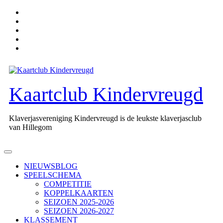
Ga
naar
de
inhoud
Kaartclub Kindervreugd
Klaverjasvereniging Kindervreugd is de leukste klaverjasclub
van Hillegom
Open
knop
NIEUWSBLOG
SPEELSCHEMA
COMPETITIE
KOPPELKAARTEN
SEIZOEN 2025-2026
SEIZOEN 2026-2027
KLASSEMENT