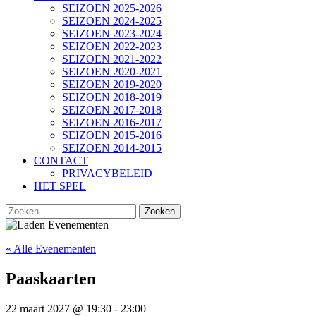
SEIZOEN 2025-2026
SEIZOEN 2024-2025
SEIZOEN 2023-2024
SEIZOEN 2022-2023
SEIZOEN 2021-2022
SEIZOEN 2020-2021
SEIZOEN 2019-2020
SEIZOEN 2018-2019
SEIZOEN 2017-2018
SEIZOEN 2016-2017
SEIZOEN 2015-2016
SEIZOEN 2014-2015
CONTACT
PRIVACYBELEID
HET SPEL
SLUIT
Zoek
KNOP
naar:
« Alle Evenementen
Paaskaarten
22 maart 2027 @ 19:30
-
23:00