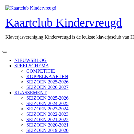
Ga
naar
de
Kaartclub Kindervreugd
inhoud
Klaverjasvereniging Kindervreugd is de leukste klaverjasclub van 
Open
knop
NIEUWSBLOG
SPEELSCHEMA
COMPETITIE
KOPPELKAARTEN
SEIZOEN 2025-2026
SEIZOEN 2026-2027
KLASSEMENT
SEIZOEN 2025-2026
SEIZOEN 2024-2025
SEIZOEN 2023-2024
SEIZOEN 2022-2023
SEIZOEN 2021-2022
SEIZOEN 2020-2021
SEIZOEN 2019-2020