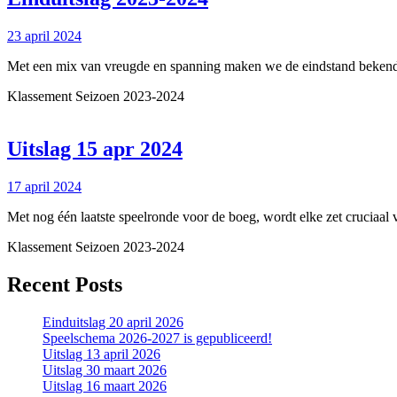
2023-
23
23 april 2024
2024
april
Met een mix van vreugde en spanning maken we de eindstand bekend v
2024
Klassement Seizoen 2023-2024
Uitslag
Uitslag 15 apr 2024
15
17
17 april 2024
apr
april
2024
Met nog één laatste speelronde voor de boeg, wordt elke zet cruciaal 
2024
Klassement Seizoen 2023-2024
Recent Posts
Einduitslag 20 april 2026
Speelschema 2026-2027 is gepubliceerd!
Uitslag 13 april 2026
Uitslag 30 maart 2026
Uitslag 16 maart 2026