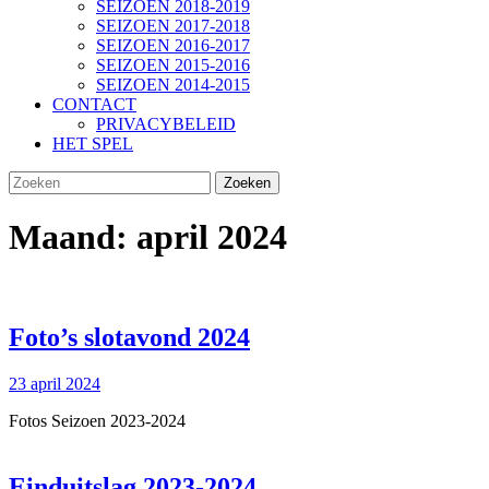
SEIZOEN 2018-2019
SEIZOEN 2017-2018
SEIZOEN 2016-2017
SEIZOEN 2015-2016
SEIZOEN 2014-2015
CONTACT
PRIVACYBELEID
HET SPEL
SLUIT
Zoek
KNOP
naar:
Maand:
april 2024
Foto’s
Foto’s slotavond 2024
slotavond
23
23 april 2024
2024
april
Fotos Seizoen 2023-2024
2024
Einduitslag
Einduitslag 2023-2024