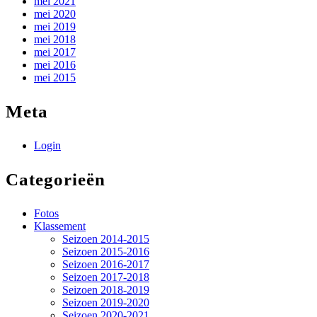
mei 2021
mei 2020
mei 2019
mei 2018
mei 2017
mei 2016
mei 2015
Meta
Login
Categorieën
Fotos
Klassement
Seizoen 2014-2015
Seizoen 2015-2016
Seizoen 2016-2017
Seizoen 2017-2018
Seizoen 2018-2019
Seizoen 2019-2020
Seizoen 2020-2021