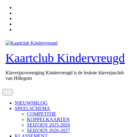
Ga
naar
de
inhoud
Kaartclub Kindervreugd
Klaverjasvereniging Kindervreugd is de leukste klaverjasclub
van Hillegom
Open
knop
NIEUWSBLOG
SPEELSCHEMA
COMPETITIE
KOPPELKAARTEN
SEIZOEN 2025-2026
SEIZOEN 2026-2027
KLASSEMENT