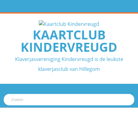
Ga
naar
de
inhoud
KAARTCLUB
KINDERVREUGD
Klaverjasvereniging Kindervreugd is de leukste
klaverjasclub van Hillegom
Open
Zoek
knop
naar: