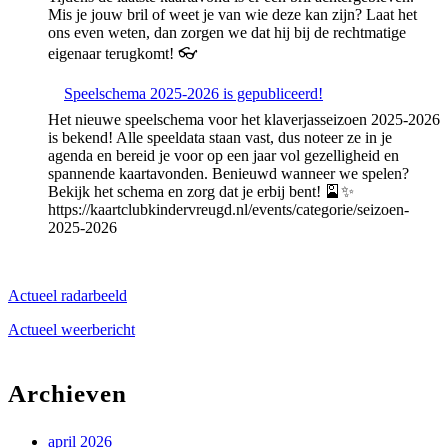
Veelbelovende
Mis je jouw bril of weet je van wie deze kan zijn? Laat het
Start
ons even weten, dan zorgen we dat hij bij de rechtmatige
mét
eigenaar terugkomt! 👓
Nieuw
Element!
Speelschema 2025-2026 is gepubliceerd!
Het nieuwe speelschema voor het klaverjasseizoen 2025-2026
is bekend! Alle speeldata staan vast, dus noteer ze in je
agenda en bereid je voor op een jaar vol gezelligheid en
spannende kaartavonden. Benieuwd wanneer we spelen?
Bekijk het schema en zorg dat je erbij bent! 🎴✨
https://kaartclubkindervreugd.nl/events/categorie/seizoen-
2025-2026
Actueel radarbeeld
Actueel weerbericht
Archieven
april 2026