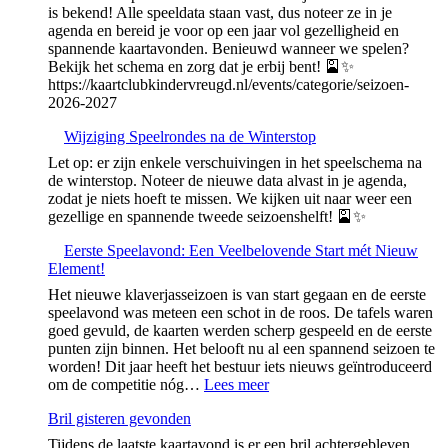
is bekend! Alle speeldata staan vast, dus noteer ze in je
agenda en bereid je voor op een jaar vol gezelligheid en
spannende kaartavonden. Benieuwd wanneer we spelen?
Bekijk het schema en zorg dat je erbij bent! 🎴✨
https://kaartclubkindervreugd.nl/events/categorie/seizoen-
2026-2027
Wijziging Speelrondes na de Winterstop
Let op: er zijn enkele verschuivingen in het speelschema na
de winterstop. Noteer de nieuwe data alvast in je agenda,
zodat je niets hoeft te missen. We kijken uit naar weer een
gezellige en spannende tweede seizoenshelft! 🎴✨
Eerste Speelavond: Een Veelbelovende Start mét Nieuw
Element!
Het nieuwe klaverjasseizoen is van start gegaan en de eerste
speelavond was meteen een schot in de roos. De tafels waren
goed gevuld, de kaarten werden scherp gespeeld en de eerste
punten zijn binnen. Het belooft nu al een spannend seizoen te
worden! Dit jaar heeft het bestuur iets nieuws geïntroduceerd
:
om de competitie nóg…
Lees meer
Eerste
Bril gisteren gevonden
Speelavond:
Een
Tijdens de laatste kaartavond is er een bril achtergebleven.