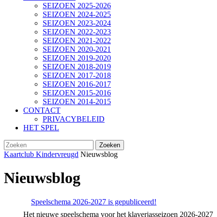
SEIZOEN 2025-2026
SEIZOEN 2024-2025
SEIZOEN 2023-2024
SEIZOEN 2022-2023
SEIZOEN 2021-2022
SEIZOEN 2020-2021
SEIZOEN 2019-2020
SEIZOEN 2018-2019
SEIZOEN 2017-2018
SEIZOEN 2016-2017
SEIZOEN 2015-2016
SEIZOEN 2014-2015
CONTACT
PRIVACYBELEID
HET SPEL
SLUIT
Zoek
KNOP
naar:
Kaartclub Kindervreugd
Nieuwsblog
Nieuwsblog
Speelschema 2026-2027 is gepubliceerd!
Het nieuwe speelschema voor het klaverjasseizoen 2026-2027