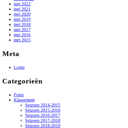
mei 2022
mei 2021
mei 2020
mei 2019
mei 2018
mei 2017
mei 2016
mei 2015
Meta
Login
Categorieën
Fotos
Klassement
Seizoen 2014-2015
Seizoen 2015-2016
Seizoen 2016-2017
Seizoen 2017-2018
Seizoen 2018-2019