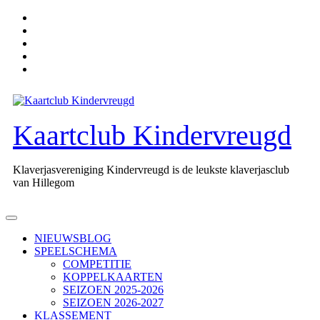
Ga
naar
de
inhoud
Kaartclub Kindervreugd
Klaverjasvereniging Kindervreugd is de leukste klaverjasclub
van Hillegom
Open
knop
NIEUWSBLOG
SPEELSCHEMA
COMPETITIE
KOPPELKAARTEN
SEIZOEN 2025-2026
SEIZOEN 2026-2027
KLASSEMENT