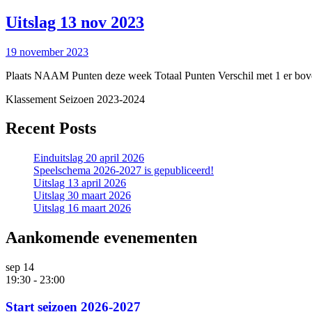
Uitslag
Uitslag 13 nov 2023
13
19
19 november 2023
nov
november
2023
Plaats NAAM Punten deze week Totaal Punten Verschil met 1 er boven
2023
Klassement Seizoen 2023-2024
Recent Posts
Einduitslag 20 april 2026
Speelschema 2026-2027 is gepubliceerd!
Uitslag 13 april 2026
Uitslag 30 maart 2026
Uitslag 16 maart 2026
Aankomende evenementen
sep
14
19:30
-
23:00
Start seizoen 2026-2027