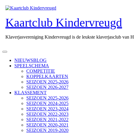
Ga
naar
de
Kaartclub Kindervreugd
inhoud
Klaverjasvereniging Kindervreugd is de leukste klaverjasclub van 
Open
knop
NIEUWSBLOG
SPEELSCHEMA
COMPETITIE
KOPPELKAARTEN
SEIZOEN 2025-2026
SEIZOEN 2026-2027
KLASSEMENT
SEIZOEN 2025-2026
SEIZOEN 2024-2025
SEIZOEN 2023-2024
SEIZOEN 2022-2023
SEIZOEN 2021-2022
SEIZOEN 2020-2021
SEIZOEN 2019-2020