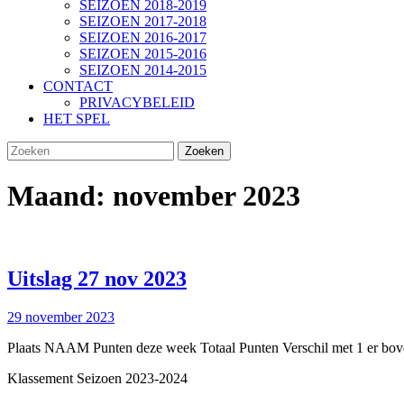
SEIZOEN 2018-2019
SEIZOEN 2017-2018
SEIZOEN 2016-2017
SEIZOEN 2015-2016
SEIZOEN 2014-2015
CONTACT
PRIVACYBELEID
HET SPEL
SLUIT
Zoek
KNOP
naar:
Maand:
november 2023
Uitslag
Uitslag 27 nov 2023
27
29
29 november 2023
nov
november
2023
Plaats NAAM Punten deze week Totaal Punten Verschil met 1 er boven
2023
Klassement Seizoen 2023-2024