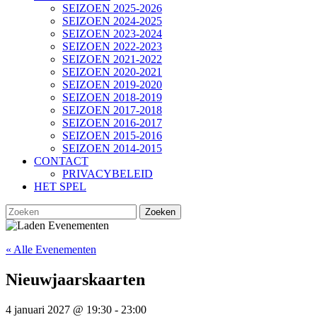
SEIZOEN 2025-2026
SEIZOEN 2024-2025
SEIZOEN 2023-2024
SEIZOEN 2022-2023
SEIZOEN 2021-2022
SEIZOEN 2020-2021
SEIZOEN 2019-2020
SEIZOEN 2018-2019
SEIZOEN 2017-2018
SEIZOEN 2016-2017
SEIZOEN 2015-2016
SEIZOEN 2014-2015
CONTACT
PRIVACYBELEID
HET SPEL
SLUIT
Zoek
KNOP
naar:
« Alle Evenementen
Nieuwjaarskaarten
4 januari 2027 @ 19:30
-
23:00