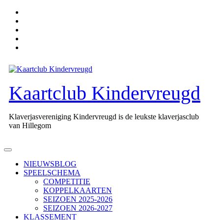
Ga
naar
de
inhoud
Kaartclub Kindervreugd
Klaverjasvereniging Kindervreugd is de leukste klaverjasclub
van Hillegom
Open
knop
NIEUWSBLOG
SPEELSCHEMA
COMPETITIE
KOPPELKAARTEN
SEIZOEN 2025-2026
SEIZOEN 2026-2027
KLASSEMENT