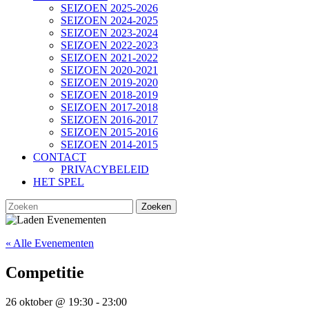
SEIZOEN 2025-2026
SEIZOEN 2024-2025
SEIZOEN 2023-2024
SEIZOEN 2022-2023
SEIZOEN 2021-2022
SEIZOEN 2020-2021
SEIZOEN 2019-2020
SEIZOEN 2018-2019
SEIZOEN 2017-2018
SEIZOEN 2016-2017
SEIZOEN 2015-2016
SEIZOEN 2014-2015
CONTACT
PRIVACYBELEID
HET SPEL
SLUIT
Zoek
KNOP
naar:
« Alle Evenementen
Competitie
26 oktober @ 19:30
-
23:00