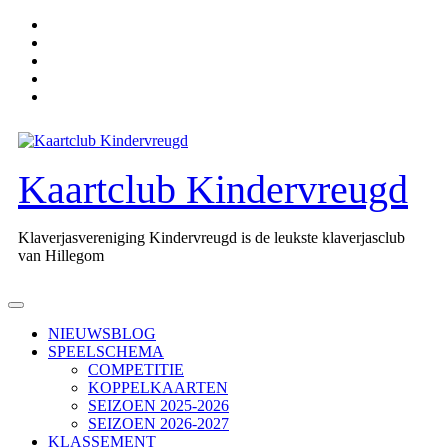
Ga
naar
de
inhoud
Kaartclub Kindervreugd
Klaverjasvereniging Kindervreugd is de leukste klaverjasclub
van Hillegom
Open
knop
NIEUWSBLOG
SPEELSCHEMA
COMPETITIE
KOPPELKAARTEN
SEIZOEN 2025-2026
SEIZOEN 2026-2027
KLASSEMENT