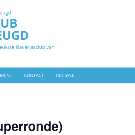
LUB
EUGD
eukste klaverjasclub van
EMENT
CONTACT
HET SPEL
uperronde)