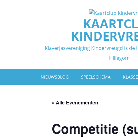
Ga
naar
de
KAARTC
inhoud
KINDERVR
Klaverjasvereniging Kindervreugd is de l
Hillegom
NIEUWSBLOG
SPEELSCHEMA
KLASS
« Alle Evenementen
Competitie (s