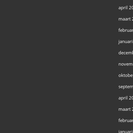
april 
maart 
februa
januar
decem
novem
oktobe
septem
april 
maart 
februa
januar