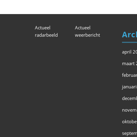
Actueel
Actueel
Arc
radarbeeld
weerbericht
april 
maart 
februa
januar
decem
novem
oktobe
septem