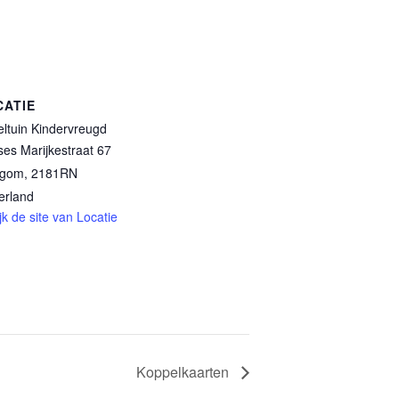
CATIE
ltuin Kindervreugd
ses Marijkestraat 67
egom
,
2181RN
erland
jk de site van Locatie
Koppelkaarten