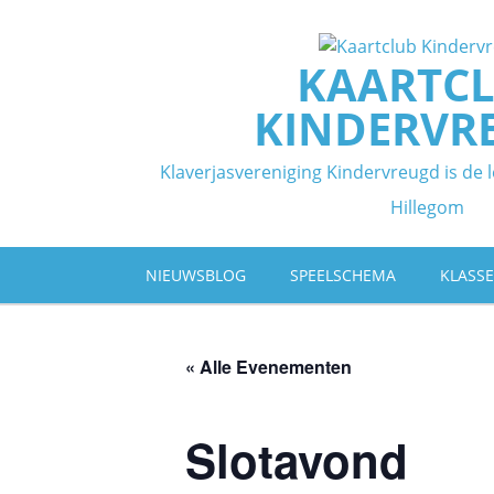
Ga
naar
de
KAARTC
inhoud
KINDERVR
Klaverjasvereniging Kindervreugd is de l
Hillegom
NIEUWSBLOG
SPEELSCHEMA
KLASS
« Alle Evenementen
Slotavond