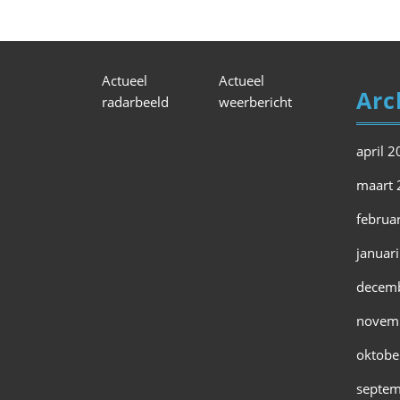
Actueel
Actueel
Arc
radarbeeld
weerbericht
april 
maart 
februa
januar
decem
novem
oktobe
septem