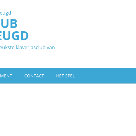
LUB
EUGD
eukste klaverjasclub van
EMENT
CONTACT
HET SPEL