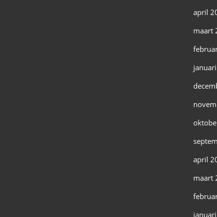
april 
maart 
februa
januar
decem
novem
oktobe
septem
april 
maart 
februa
januar