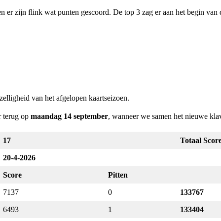
en er zijn flink wat punten gescoord. De top 3 zag er aan het begin van
elligheid van het afgelopen kaartseizoen.
r terug op
maandag 14 september
, wanneer we samen het nieuwe kla
17
Totaal Scor
20-4-2026
Score
Pitten
7137
0
133767
6493
1
133404