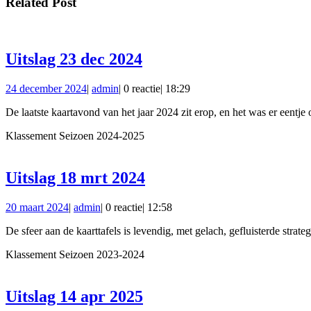
Related Post
Uitslag
Uitslag 23 dec 2024
23
24
admin
24 december 2024
|
admin
|
0 reactie
|
18:29
dec
december
2024
De laatste kaartavond van het jaar 2024 zit erop, en het was er eentj
2024
Klassement Seizoen 2024-2025
Uitslag
Uitslag 18 mrt 2024
18
20
admin
20 maart 2024
|
admin
|
0 reactie
|
12:58
mrt
maart
2024
De sfeer aan de kaarttafels is levendig, met gelach, gefluisterde strat
2024
Klassement Seizoen 2023-2024
Uitslag
Uitslag 14 apr 2025