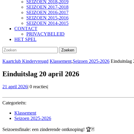
SEIZOEN 2018-2019
SEIZOEN 2017-2018
SEIZOEN 2016-2017
SEIZOEN 2015-2016
SEIZOEN 2014-2015
CONTACT
PRIVACYBELEID
HET SPEL
SLUIT
Zoek
KNOP
naar:
Kaartclub Kindervreugd
Klassement
,
Seizoen 2025-2026
Einduitslag 
Einduitslag 20 april 2026
21
21 april 2026
|
0 reacties
|
april
2026
Categorieën:
Klassement
Seizoen 2025-2026
Seizoensfinale: een zinderende ontknoping! 🏆🃏