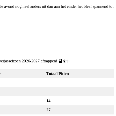
 de avond nog heel anders uit dan aan het einde, het bleef spannend tot
verjasseizoen 2026-2027 aftrappen! 🎴☀️✨
e
Totaal Pitten
14
27