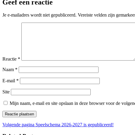
Geef een reactie
Je e-mailadres wordt niet gepubliceerd.
Vereiste velden zijn gemarke
Reactie
*
Naam
*
E-mail
*
Site
Mijn naam, e-mail en site opslaan in deze browser voor de volgend
Bericht
Vorig
Volgende pagina
Speelschema 2026-2027 is gepubliceerd!
bericht:
navigatie