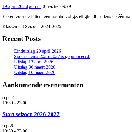
14
19
admin
19 april 2025
|
admin
|
0 reactie
|
09:29
apr
april
2025
Eieren voor de Pitten, een traditie vol gezelligheid! Tijdens de één-na
2025
Klassement Seizoen 2024-2025
Recent Posts
Einduitslag 20 april 2026
Speelschema 2026-2027 is gepubliceerd!
Uitslag 13 april 2026
Uitslag 30 maart 2026
Uitslag 16 maart 2026
Aankomende evenementen
sep
14
19:30
-
23:00
Start seizoen 2026-2027
sep
28
19:30
-
23:00