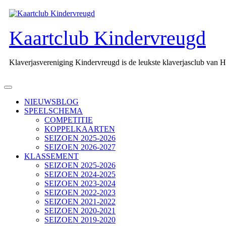
Ga
naar
de
Kaartclub Kindervreugd
inhoud
Klaverjasvereniging Kindervreugd is de leukste klaverjasclub van 
Open
knop
NIEUWSBLOG
SPEELSCHEMA
COMPETITIE
KOPPELKAARTEN
SEIZOEN 2025-2026
SEIZOEN 2026-2027
KLASSEMENT
SEIZOEN 2025-2026
SEIZOEN 2024-2025
SEIZOEN 2023-2024
SEIZOEN 2022-2023
SEIZOEN 2021-2022
SEIZOEN 2020-2021
SEIZOEN 2019-2020