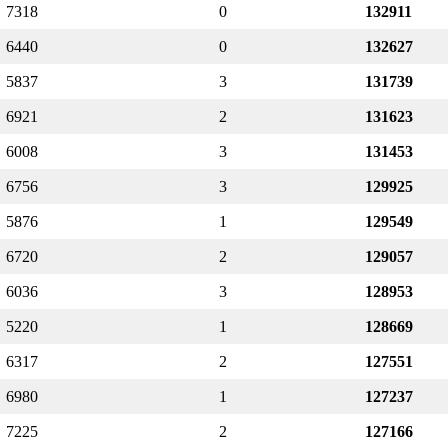
7318
0
132911
6440
0
132627
5837
3
131739
6921
2
131623
6008
3
131453
6756
3
129925
5876
1
129549
6720
2
129057
6036
3
128953
5220
1
128669
6317
2
127551
6980
1
127237
7225
2
127166