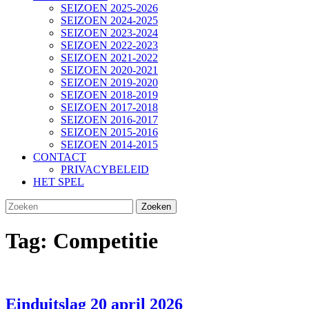
SEIZOEN 2025-2026
SEIZOEN 2024-2025
SEIZOEN 2023-2024
SEIZOEN 2022-2023
SEIZOEN 2021-2022
SEIZOEN 2020-2021
SEIZOEN 2019-2020
SEIZOEN 2018-2019
SEIZOEN 2017-2018
SEIZOEN 2016-2017
SEIZOEN 2015-2016
SEIZOEN 2014-2015
CONTACT
PRIVACYBELEID
HET SPEL
SLUIT
Zoek
KNOP
naar:
Tag:
Competitie
Einduitslag
Einduitslag 20 april 2026