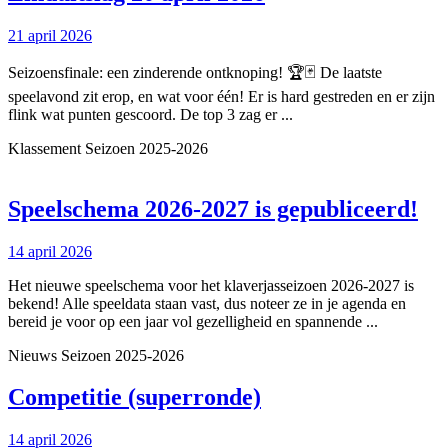
20
21
21 april 2026
april
april
2026
2026
Seizoensfinale: een zinderende ontknoping! 🏆🃏 De laatste
speelavond zit erop, en wat voor één! Er is hard gestreden en er zijn
flink wat punten gescoord. De top 3 zag er ...
Klassement Seizoen 2025-2026
Sp
Speelschema 2026-2027 is gepubliceerd!
20
14
14 april 2026
20
april
is
Het nieuwe speelschema voor het klaverjasseizoen 2026-2027 is
2026
bekend! Alle speeldata staan vast, dus noteer ze in je agenda en
ge
bereid je voor op een jaar vol gezelligheid en spannende ...
Nieuws Seizoen 2025-2026
Competitie
Competitie (superronde)
(superronde)
14
14 april 2026