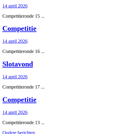
14
14 april 2026
april
Competitieronde 15 ...
2026
Competitie
Competitie
14
14 april 2026
april
Competitieronde 16 ...
2026
Slotavond
Slotavond
14
14 april 2026
april
Competitieronde 17 ...
2026
Competitie
Competitie
14
14 april 2026
april
Competitieronde 13 ...
2026
Berichtennavigatie
Oudere berichten