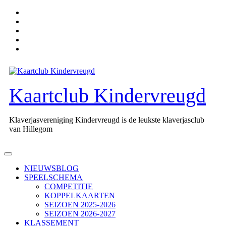
Ga
naar
de
inhoud
Kaartclub Kindervreugd
Klaverjasvereniging Kindervreugd is de leukste klaverjasclub
van Hillegom
Open
knop
NIEUWSBLOG
SPEELSCHEMA
COMPETITIE
KOPPELKAARTEN
SEIZOEN 2025-2026
SEIZOEN 2026-2027
KLASSEMENT