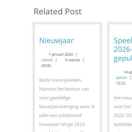
bericht:
Related Post
Nieuwjaar
Nieuwjaar
Spee
2026-
1
1 januari 2024
|
gepub
admin
januari
admin
|
0 reactie
|
2024
00:00
14 ap
ad
admin
|
Beste klaverjasleden,
12:22
Namens het bestuur van
onze geweldige
Het nie
klaverjasvereniging wens ik
voor het
jullie een schitterend
2026-202
nieuwjaar! Moge 2024
speeldat