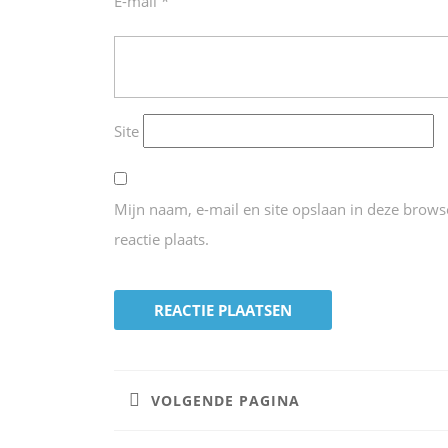
E-mail
*
Site
Mijn naam, e-mail en site opslaan in deze brow
reactie plaats.
Bericht
navigatie
VOLGENDE PAGINA
Vorig