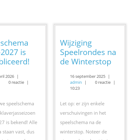
bericht:
lschema
Wijziging
2027 is
Speelrondes na
Speelschema
Wijzigin
liceerd!
de Winterstop
2026-
Speelro
14
16
ril 2026
|
16 september 2025
|
2027
na
min
april
admin
september
0 reactie
|
admin
|
0 reactie
|
is
de
2026
2025
10:23
gepubliceerd!
Winters
uwe speelschema
Let op: er zijn enkele
 klaverjasseizoen
verschuivingen in het
7 is bekend! Alle
speelschema na de
a staan vast, dus
winterstop. Noteer de