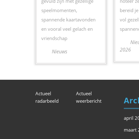
gevuld zijn met gezellige
noteer z
speelmomenten,
bereid je
spannende kaartavonden
vol gezel
en vooral veel gelach en
spannen
vriendschap
Nieu
2026
Nieuws
Actueel
Actueel
Arc
radarbeeld
weerbericht
april 
maart 