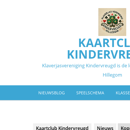
Ga
naar
de
inhoud
KAARTC
KINDERVR
Klaverjasvereniging Kindervreugd is de l
Hillegom
NIEUWSBLOG
SPEELSCHEMA
KLASS
Kaartclub Kindervreugd
Nieuws
Kop