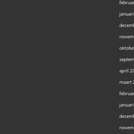
februa
januar
decem
novem
oktobe
septem
april 
maart 
februa
januar
decem
novem