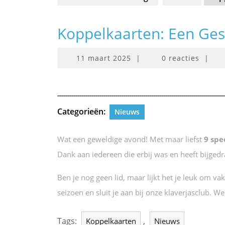
Koppelkaarten: Een Ges
11
11 maart 2025
|
0 reacties
|
maart
2025
Categorieën:
Nieuws
Wat een geweldige avond! Met maar liefst
9 spe
Dank aan iedereen die erbij was en heeft bijgedr
Ben je nog geen lid, maar lijkt het je leuk om v
seizoen en sluit je aan bij onze klaverjasclub. W
Tags:
,
Koppelkaarten
Nieuws