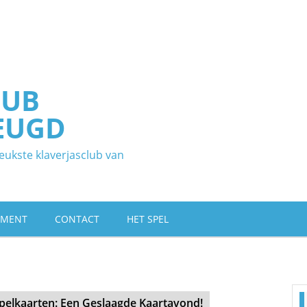
LUB
EUGD
eukste klaverjasclub van
EMENT
CONTACT
HET SPEL
pelkaarten: Een Geslaagde Kaartavond!