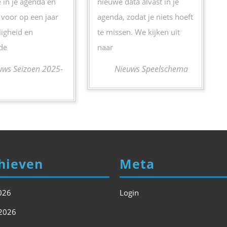
e in je agenda en
nieuwe data alvast in je
 voor op een jaar
agenda, zodat je niets hoeft
ligheid en
te missen. We kijken uit
de
naar
ws Seizoen 2025-
Nieuws Speelschema
hieven
Meta
2026
Login
2026