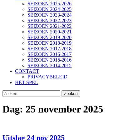
SEIZOEN 2025-2026
SEIZOEN 2024-2025
SEIZOEN 2023-2024
SEIZOEN 2022-2023
SEIZOEN 2021-2022
SEIZOEN 2020-2021
SEIZOEN 2019-2020
SEIZOEN 2018-2019
SEIZOEN 2017-2018
SEIZOEN 2016-2017
SEIZOEN 2015-2016
SEIZOEN 2014-2015
CONTACT
PRIVACYBELEID
HET SPEL
SLUIT
Zoek
KNOP
naar:
Dag:
25 november 2025
Uitslag
Uitslag 24 nov 2025