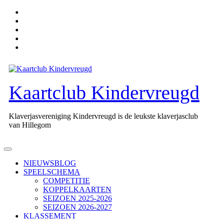
Ga
naar
de
inhoud
Kaartclub Kindervreugd
Klaverjasvereniging Kindervreugd is de leukste klaverjasclub
van Hillegom
Open
knop
NIEUWSBLOG
SPEELSCHEMA
COMPETITIE
KOPPELKAARTEN
SEIZOEN 2025-2026
SEIZOEN 2026-2027
KLASSEMENT