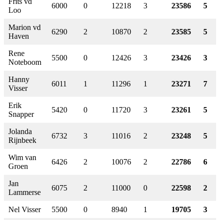
Frits vd
6000
0
12218
3
23586
5
Loo
Marion vd
6290
2
10870
2
23585
5
Haven
Rene
5500
0
12426
3
23426
3
Noteboom
Hanny
6011
1
11296
1
23271
7
Visser
Erik
5420
0
11720
3
23261
5
Snapper
Jolanda
6732
3
11016
2
23248
5
Rijnbeek
Wim van
6426
2
10076
2
22786
6
Groen
Jan
6075
2
11000
0
22598
2
Lammerse
Nel Visser
5500
0
8940
1
19705
3