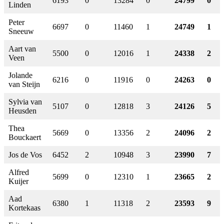
6193
0
13284
0
24799
0
Linden
Peter
6697
0
11460
1
24749
1
Sneeuw
Aart van
5500
0
12016
1
24338
2
Veen
Jolande
6216
0
11916
0
24263
0
van Steijn
Sylvia van
5107
0
12818
3
24126
5
Heusden
Thea
5669
0
13356
2
24096
2
Bouckaert
Jos de Vos
6452
2
10948
3
23990
7
Alfred
5699
0
12310
1
23665
2
Kuijer
Aad
6380
1
11318
2
23593
9
Kortekaas