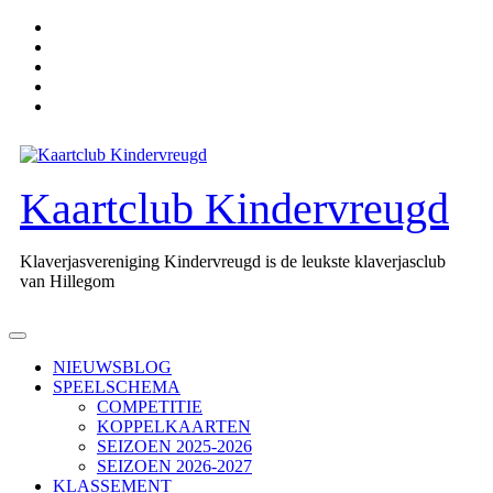
Ga
naar
de
inhoud
Kaartclub Kindervreugd
Klaverjasvereniging Kindervreugd is de leukste klaverjasclub
van Hillegom
Open
knop
NIEUWSBLOG
SPEELSCHEMA
COMPETITIE
KOPPELKAARTEN
SEIZOEN 2025-2026
SEIZOEN 2026-2027
KLASSEMENT