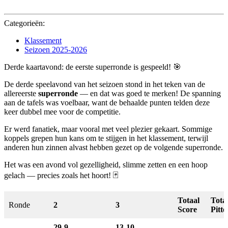
oktober
2025
Categorieën:
Klassement
Seizoen 2025-2026
Derde kaartavond: de eerste superronde is gespeeld! 🎯
De derde speelavond van het seizoen stond in het teken van de
allereerste
superronde
— en dat was goed te merken! De spanning
aan de tafels was voelbaar, want de behaalde punten telden deze
keer dubbel mee voor de competitie.
Er werd fanatiek, maar vooral met veel plezier gekaart. Sommige
koppels grepen hun kans om te stijgen in het klassement, terwijl
anderen hun zinnen alvast hebben gezet op de volgende superronde.
Het was een avond vol gezelligheid, slimme zetten en een hoop
gelach — precies zoals het hoort! 🃏
Totaal
Tota
Ronde
2
3
Score
Pitte
29-9-
13-10-