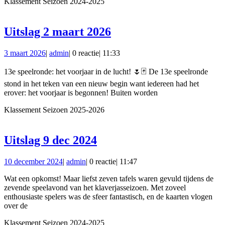
Klassement Seizoen 2024-2025
Uitslag
Uitslag 2 maart 2026
2
3
admin
3 maart 2026
|
admin
|
0 reactie
|
11:33
maart
maart
2026
2026
13e speelronde: het voorjaar in de lucht! 🌷🃏 De 13e speelronde
stond in het teken van een nieuw begin want iedereen had het
erover: het voorjaar is begonnen! Buiten worden
Klassement Seizoen 2025-2026
Uitslag
Uitslag 9 dec 2024
9
10
admin
10 december 2024
|
admin
|
0 reactie
|
11:47
dec
december
2024
Wat een opkomst! Maar liefst zeven tafels waren gevuld tijdens de
2024
zevende speelavond van het klaverjasseizoen. Met zoveel
enthousiaste spelers was de sfeer fantastisch, en de kaarten vlogen
over de
Klassement Seizoen 2024-2025