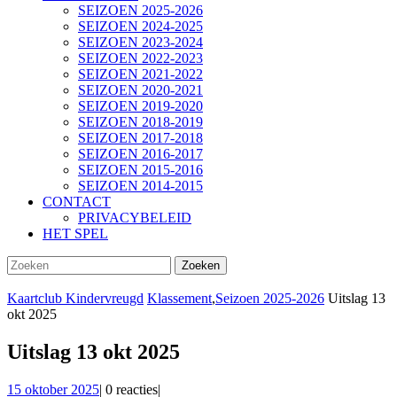
SEIZOEN 2025-2026
SEIZOEN 2024-2025
SEIZOEN 2023-2024
SEIZOEN 2022-2023
SEIZOEN 2021-2022
SEIZOEN 2020-2021
SEIZOEN 2019-2020
SEIZOEN 2018-2019
SEIZOEN 2017-2018
SEIZOEN 2016-2017
SEIZOEN 2015-2016
SEIZOEN 2014-2015
CONTACT
PRIVACYBELEID
HET SPEL
SLUIT
Zoek
KNOP
naar:
Kaartclub Kindervreugd
Klassement
,
Seizoen 2025-2026
Uitslag 13
okt 2025
Uitslag 13 okt 2025
15
15 oktober 2025
|
0 reacties
|