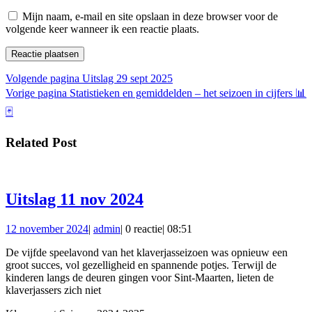
Mijn naam, e-mail en site opslaan in deze browser voor de
volgende keer wanneer ik een reactie plaats.
Bericht
Vorig
Volgende pagina
Uitslag 29 sept 2025
Volgend
bericht:
Vorige pagina
Statistieken en gemiddelden – het seizoen in cijfers 📊
navigatie
bericht:
🃏
Related Post
Uitslag
Uitslag 11 nov 2024
11
12
admin
12 november 2024
|
admin
|
0 reactie
|
08:51
nov
november
2024
De vijfde speelavond van het klaverjasseizoen was opnieuw een
2024
groot succes, vol gezelligheid en spannende potjes. Terwijl de
kinderen langs de deuren gingen voor Sint-Maarten, lieten de
klaverjassers zich niet