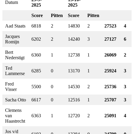
Datum
2025
2025
Score
Pitten
Score
Pitten
Aad Staats
6818
2
14830
2
27523
4
Jacques
6202
2
14240
3
27127
6
Romijn
Bert
6360
1
12738
1
26069
2
Nederstigt
Ted
6285
0
13170
1
25924
3
Lammerse
Fred
5500
0
14530
2
25736
3
Visser
Sacha Otto
6617
0
12516
1
25707
3
Clemens
van
6363
1
12720
2
25091
4
Haastrecht
Jos v/d