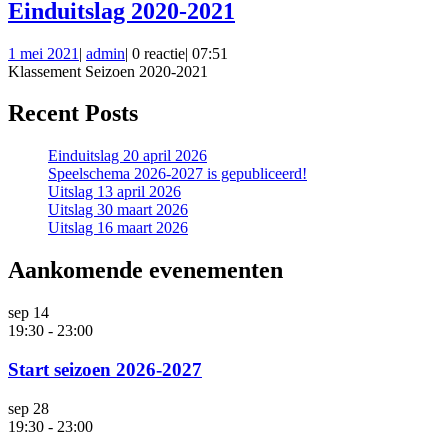
Einduitslag
Einduitslag 2020-2021
2020-
1
admin
1 mei 2021
|
admin
|
0 reactie
|
07:51
2021
mei
Klassement Seizoen 2020-2021
2021
Recent Posts
Einduitslag 20 april 2026
Speelschema 2026-2027 is gepubliceerd!
Uitslag 13 april 2026
Uitslag 30 maart 2026
Uitslag 16 maart 2026
Aankomende evenementen
sep
14
19:30
-
23:00
Start seizoen 2026-2027
sep
28
19:30
-
23:00