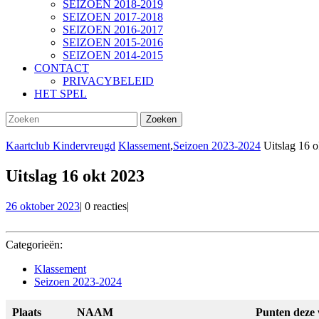
SEIZOEN 2018-2019
SEIZOEN 2017-2018
SEIZOEN 2016-2017
SEIZOEN 2015-2016
SEIZOEN 2014-2015
CONTACT
PRIVACYBELEID
HET SPEL
SLUIT
Zoek
KNOP
naar:
Kaartclub Kindervreugd
Klassement
,
Seizoen 2023-2024
Uitslag 16 o
Uitslag 16 okt 2023
26
26 oktober 2023
|
0 reacties
|
oktober
2023
Categorieën:
Klassement
Seizoen 2023-2024
Plaats
NAAM
Punten deze