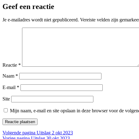
Geef een reactie
Je e-mailadres wordt niet gepubliceerd.
Vereiste velden zijn gemarke
Reactie
*
Naam
*
E-mail
*
Site
Mijn naam, e-mail en site opslaan in deze browser voor de volgend
Bericht
Vorig
Volgende pagina
Uitslag 2 okt 2023
Volgend
bericht:
Vorige pagina
Uitslag 30 okt 2023