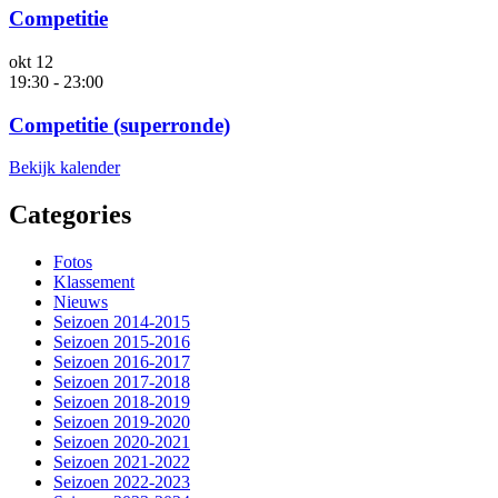
Competitie
okt
12
19:30
-
23:00
Competitie (superronde)
Bekijk kalender
Categories
Fotos
Klassement
Nieuws
Seizoen 2014-2015
Seizoen 2015-2016
Seizoen 2016-2017
Seizoen 2017-2018
Seizoen 2018-2019
Seizoen 2019-2020
Seizoen 2020-2021
Seizoen 2021-2022
Seizoen 2022-2023