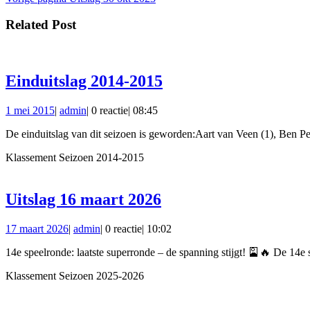
navigatie
bericht:
Related Post
Einduitslag
Einduitslag 2014-2015
2014-
1
admin
1 mei 2015
|
admin
|
0 reactie
|
08:45
2015
mei
De einduitslag van dit seizoen is geworden:Aart van Veen (1), Ben P
2015
Klassement Seizoen 2014-2015
Uitslag
Uitslag 16 maart 2026
16
17
admin
17 maart 2026
|
admin
|
0 reactie
|
10:02
maart
maart
2026
14e speelronde: laatste superronde – de spanning stijgt! 🎴🔥 De 14e 
2026
Klassement Seizoen 2025-2026