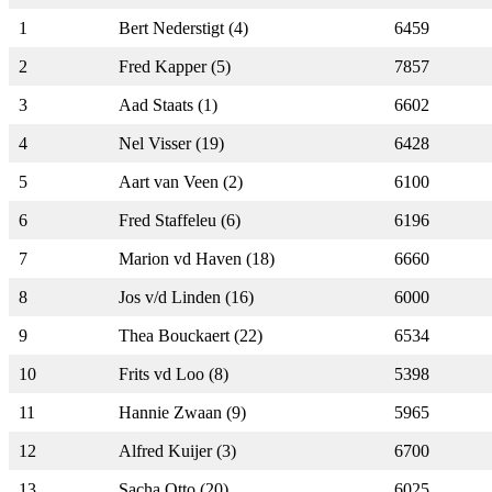
1
Bert Nederstigt (4)
6459
2
Fred Kapper (5)
7857
3
Aad Staats (1)
6602
4
Nel Visser (19)
6428
5
Aart van Veen (2)
6100
6
Fred Staffeleu (6)
6196
7
Marion vd Haven (18)
6660
8
Jos v/d Linden (16)
6000
9
Thea Bouckaert (22)
6534
10
Frits vd Loo (8)
5398
11
Hannie Zwaan (9)
5965
12
Alfred Kuijer (3)
6700
13
Sacha Otto (20)
6025