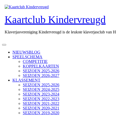
Ga
naar
de
Kaartclub Kindervreugd
inhoud
Klaverjasvereniging Kindervreugd is de leukste klaverjasclub van 
Open
knop
NIEUWSBLOG
SPEELSCHEMA
COMPETITIE
KOPPELKAARTEN
SEIZOEN 2025-2026
SEIZOEN 2026-2027
KLASSEMENT
SEIZOEN 2025-2026
SEIZOEN 2024-2025
SEIZOEN 2023-2024
SEIZOEN 2022-2023
SEIZOEN 2021-2022
SEIZOEN 2020-2021
SEIZOEN 2019-2020